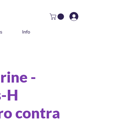
as
Info
rine -
s-H
o contra