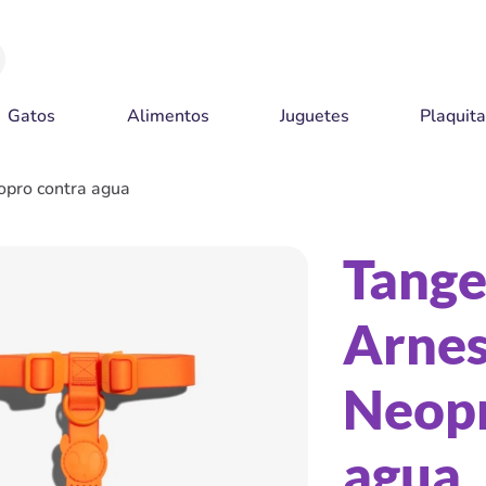
Gatos
Alimentos
Juguetes
Plaquit
opro contra agua
Tange
Arne
Neopr
agua