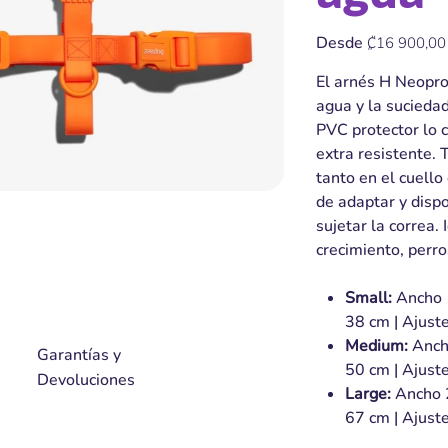
Precio
Desde
₡16 900,00
El arnés H Neopro
agua y la sucieda
PVC protector lo c
extra resistente. 
tanto en el cuello 
de adaptar y disp
sujetar la correa.
crecimiento, perro
Small:
Ancho 1
38 cm | Ajuste
Medium:
Ancho
Garantías y
50 cm | Ajuste
Devoluciones
Large:
Ancho 2
67 cm | Ajust