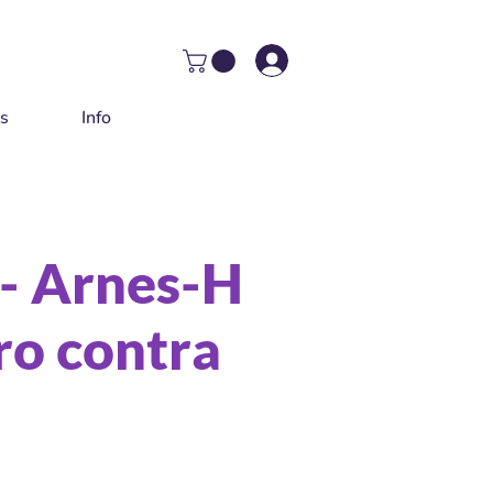
as
Info
- Arnes-H
o contra