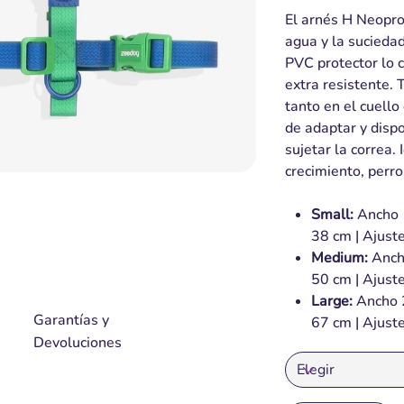
El arnés H Neopro
agua y la sucieda
PVC protector lo c
extra resistente. 
tanto en el cuello 
de adaptar y disp
sujetar la correa.
crecimiento, perro
Small:
Ancho 1
38 cm | Ajuste
Medium:
Ancho
50 cm | Ajuste
Large:
Ancho 2
Garantías y
67 cm | Ajust
Devoluciones