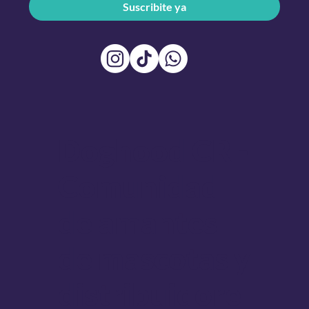
Suscribite ya
Doghood CR -
Comunidad
de amantes
de mascotas y
distribuidore