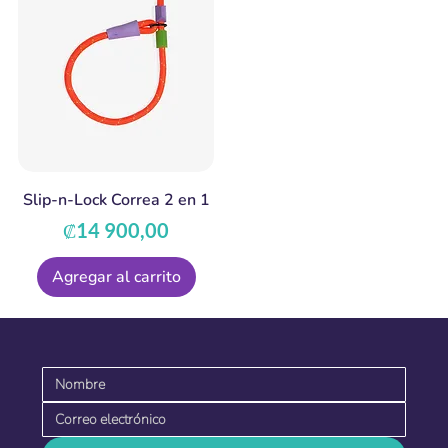
Slip-n-Lock Correa 2 en 1
Precio
₡14 900,00
Agregar al carrito