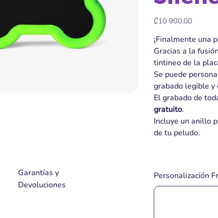
Precio
₡10 900,00
¡Finalmente una pl
Gracias a la fusión
tintineo de la pla
Se puede personal
grabado legible y
El grabado de tod
gratuito
.
Incluye un anillo p
de tu peludo.
Garantías y
Personalización Fr
Devoluciones
Hasta
35
caracteres.