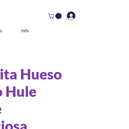
as
Info
ita Hueso
 Hule
e
ciosa