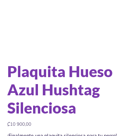
Plaquita Hueso
Azul Hushtag
Silenciosa
Precio
₡10 900,00
¡Finalmente una plaquita silenciosa para tu perro!