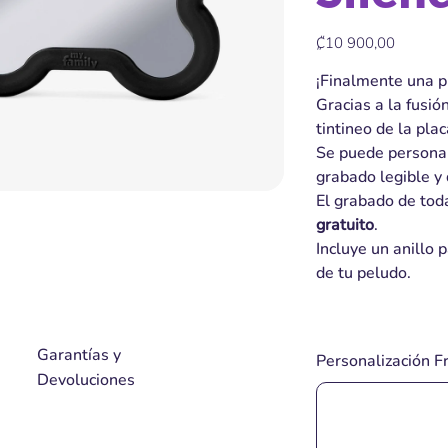
Precio
₡10 900,00
¡Finalmente una pl
Gracias a la fusión
tintineo de la pla
Se puede personal
grabado legible y
El grabado de tod
gratuito
.
Incluye un anillo p
de tu peludo.
Garantías y
Personalización Fr
Devoluciones
Hasta
35
caracteres.