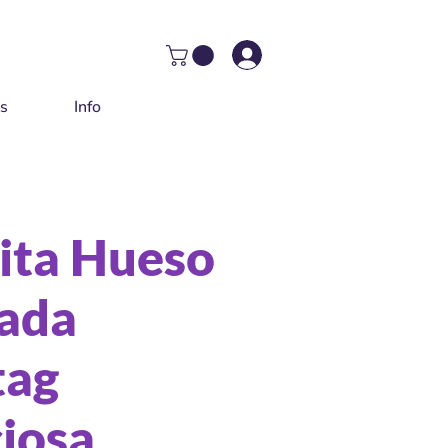
as
Info
ita Hueso
ada
tag
ciosa