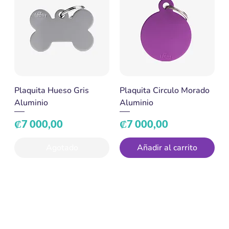
Plaquita Hueso Gris
Plaquita Circulo Morado
Aluminio
Aluminio
Precio
Precio
₡7 000,00
₡7 000,00
Agotado
Añadir al carrito