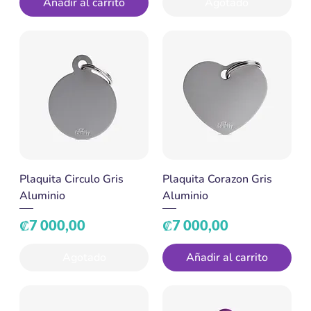
Añadir al carrito
Agotado
Plaquita Circulo Gris
Plaquita Corazon Gris
Aluminio
Aluminio
Precio
Precio
₡7 000,00
₡7 000,00
Agotado
Añadir al carrito