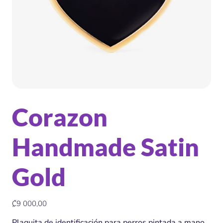
Corazon
Handmade Satin
Gold
Precio
₡9 000,00
Plaquita de identificación para perros pintada a mano