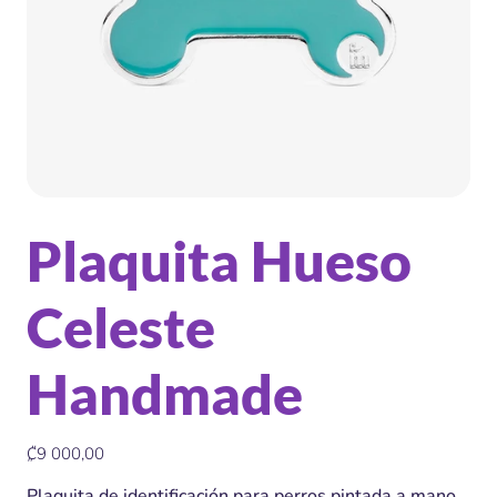
Plaquita Hueso
Celeste
Handmade
Precio
₡9 000,00
Plaquita de identificación para perros pintada a mano