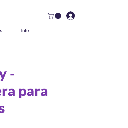
as
Info
y -
ra para
s