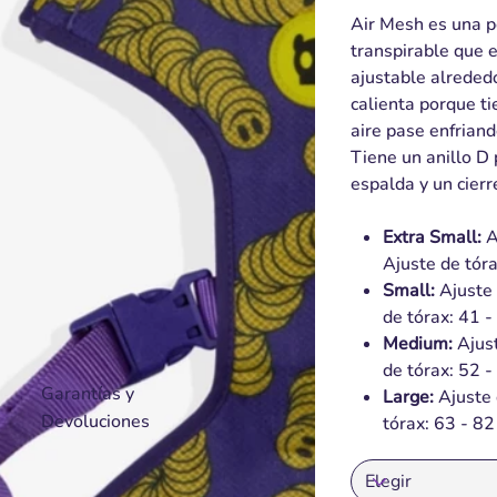
Air Mesh es una p
transpirable que e
ajustable alrededo
calienta porque ti
aire pase enfriando
Tiene un anillo D 
espalda y un cierr
Extra Small:
A
Ajuste de tór
Small:
Ajuste 
de tórax: 41 
Medium:
Ajust
de tórax: 52 
Garantías y
Large:
Ajuste 
Devoluciones
tórax: 63 - 8