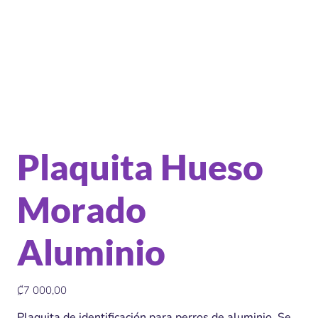
Plaquita Hueso
Morado
Aluminio
Precio
₡7 000,00
Plaquita de identificación para perros de aluminio. Se