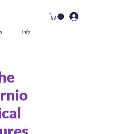
as
Info
he
rnio
cal
ures