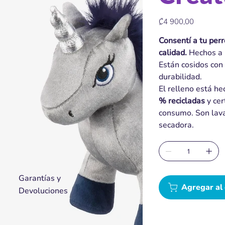
Precio
₡4 900,00
Consentí a tu per
calidad.
Hechos a 
Están cosidos con
durabilidad.
El relleno está h
% recicladas
y cer
consumo. Son lava
secadora.
Garantías y
Agregar al 
Devoluciones