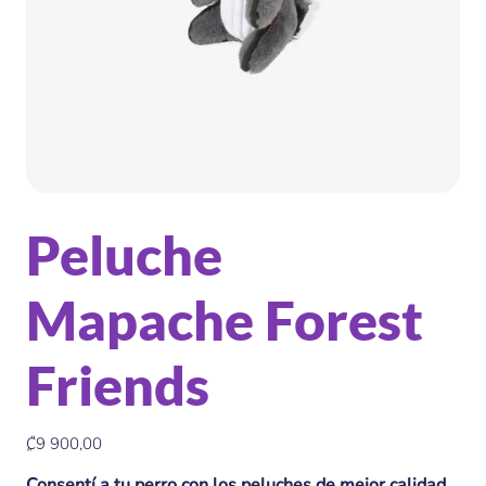
Peluche
Mapache Forest
Friends
Precio
₡9 900,00
Consentí a tu perro con los peluches de mejor calidad.