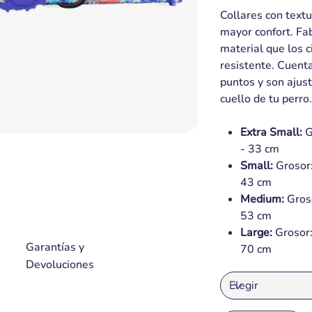
Collares con text
mayor confort. Fa
material que los 
resistente. Cuenta
puntos y son ajus
cuello de tu perro.
Extra Small:
G
- 33 cm
Small:
Grosor:
43 cm
Medium:
Groso
53 cm
Large:
Grosor:
Garantías y
70 cm
Devoluciones