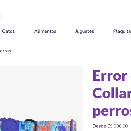
Gatos
Alimentos
Juguetes
Plaquit
perros
Error
Colla
perro
Precio
Desde
₡9 900,00