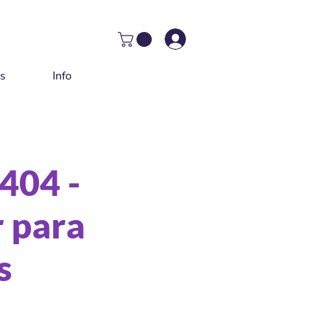
as
Info
 404 -
r para
s