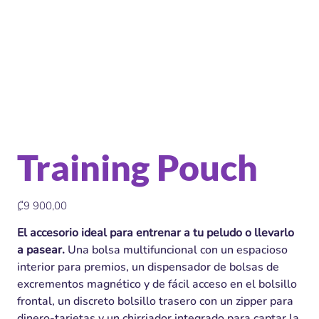
Training Pouch
Precio
₡9 900,00
El accesorio ideal para entrenar a tu peludo o llevarlo
a pasear.
Una bolsa multifuncional con un espacioso
interior para premios, un dispensador de bolsas de
excrementos magnético y de fácil acceso en el bolsillo
frontal, un discreto bolsillo trasero con un zipper para
dinero-tarjetas y un chirriador integrado para captar la