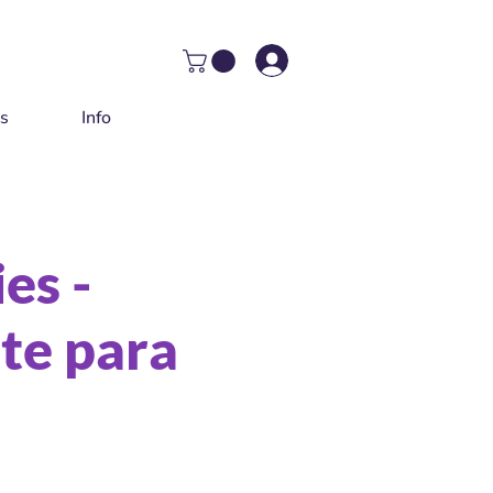
as
Info
es -
te para