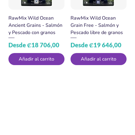
RawMix Wild Ocean
RawMix Wild Ocean
Ancient Grains - Salmón
Grain Free - Salmón y
y Pescado con granos
Pescado libre de granos
Precio de oferta
Precio de oferta
Desde
₡18 706,00
Desde
₡19 646,00
Añadir al carrito
Añadir al carrito