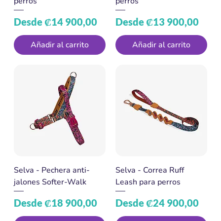
perros
perros
Precio de oferta
Precio de oferta
Desde
₡14 900,00
Desde
₡13 900,00
Añadir al carrito
Añadir al carrito
Selva - Pechera anti-
Selva - Correa Ruff
jalones Softer-Walk
Leash para perros
Precio de oferta
Precio de oferta
Desde
₡18 900,00
Desde
₡24 900,00