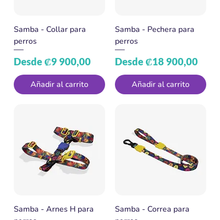
Samba - Collar para
Samba - Pechera para
perros
perros
Precio de oferta
Precio de oferta
Desde
₡9 900,00
Desde
₡18 900,00
Añadir al carrito
Añadir al carrito
Samba - Arnes H para
Samba - Correa para