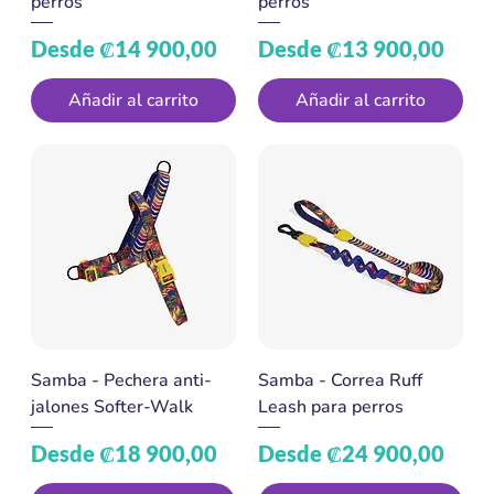
perros
perros
Precio de oferta
Precio de oferta
Desde
₡14 900,00
Desde
₡13 900,00
Añadir al carrito
Añadir al carrito
Samba - Pechera anti-
Samba - Correa Ruff
jalones Softer-Walk
Leash para perros
Precio de oferta
Precio de oferta
Desde
₡18 900,00
Desde
₡24 900,00