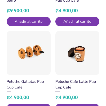
perro
Pup Cup Café
Precio
Precio
₡9 900,00
₡4 900,00
Añadir al carrito
Añadir al carrito
Peluche Galletas Pup
Peluche Café Latte Pup
Cup Café
Cup Café
Precio
Precio
₡4 900,00
₡4 900,00