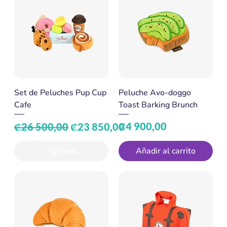
Set de Peluches Pup Cup
Peluche Avo-doggo
Cafe
Toast Barking Brunch
Precio
Precio de oferta
Precio
₡4 900,00
₡26 500,00
₡23 850,00
Agotado
Añadir al carrito