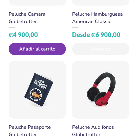
Peluche Camara
Peluche Hamburguesa
Globetrotter
American Classic
Precio
Precio de oferta
₡4 900,00
Desde
₡6 900,00
Añadir al carrito
Agotado
Peluche Pasaporte
Peluche Audifonos
Globetrotter
Globetrotter