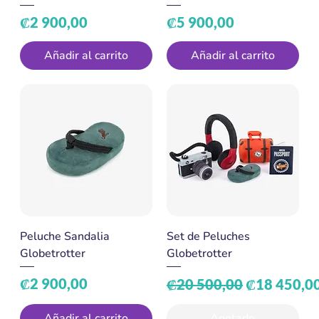
Precio
Precio
₡2 900,00
₡5 900,00
Añadir al carrito
Añadir al carrito
Peluche Sandalia
Set de Peluches
Globetrotter
Globetrotter
Precio
Precio
Precio de o
₡2 900,00
₡20 500,00
₡18 450,0
Añadir al carrito
Agotado