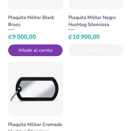
Plaquita Militar Black
Plaquita Militar Negro
Brass
Hushtag Silenciosa
Precio
Precio
₡9 000,00
₡10 900,00
Añadir al carrito
Agotado
Plaquita Militar Cromada