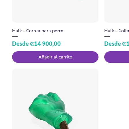
Hulk - Correa para perro
Hulk - Coll
Precio de oferta
Precio de
Desde
₡14 900,00
Desde
₡1
Añadir al carrito