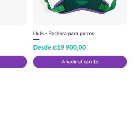
Hulk - Pechera para perros
Precio de oferta
Desde
₡19 900,00
Añadir al carrito