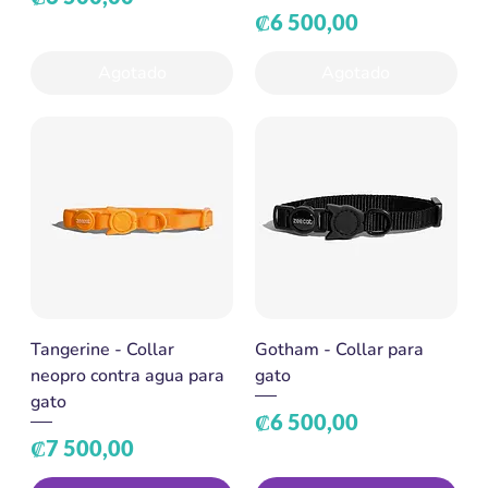
Precio
₡6 500,00
Agotado
Agotado
Tangerine - Collar
Gotham - Collar para
neopro contra agua para
gato
gato
Precio
₡6 500,00
Precio
₡7 500,00