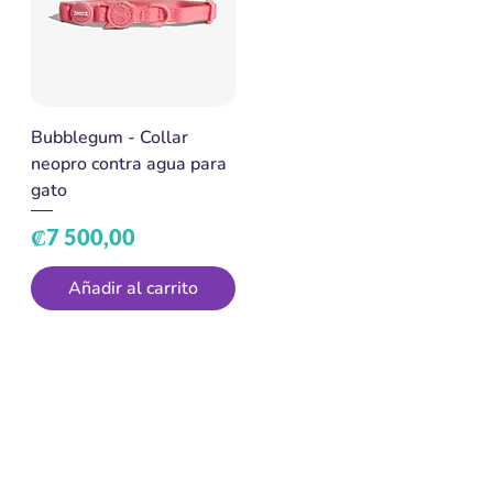
Bubblegum - Collar
neopro contra agua para
gato
Precio
₡7 500,00
Añadir al carrito