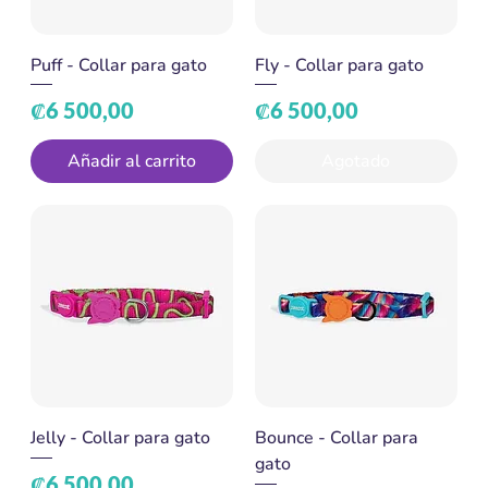
Puff - Collar para gato
Fly - Collar para gato
Precio
Precio
₡6 500,00
₡6 500,00
Añadir al carrito
Agotado
Jelly - Collar para gato
Bounce - Collar para
gato
Precio
₡6 500,00