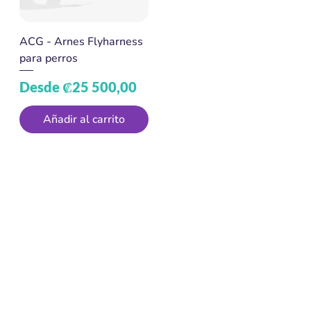
ACG - Arnes Flyharness
para perros
Precio de oferta
Desde
₡25 500,00
Añadir al carrito