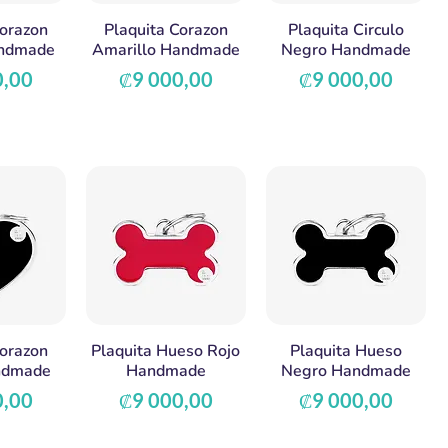
Corazon
Plaquita Corazon
Plaquita Circulo
ndmade
Amarillo Handmade
Negro Handmade
Precio
Precio
0,00
₡9 000,00
₡9 000,00
Corazon
Plaquita Hueso Rojo
Plaquita Hueso
ndmade
Handmade
Negro Handmade
Precio
Precio
0,00
₡9 000,00
₡9 000,00