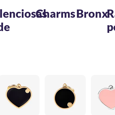
ilenciosas
Charms
Bronx
R
de
p