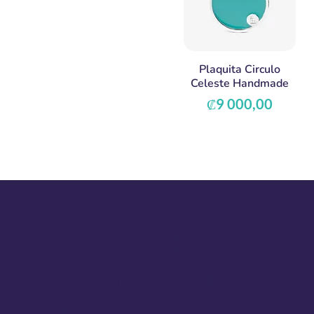
Plaquita Circulo
Celeste Handmade
Precio
₡9 000,00
Doghood CR -
Comunidad