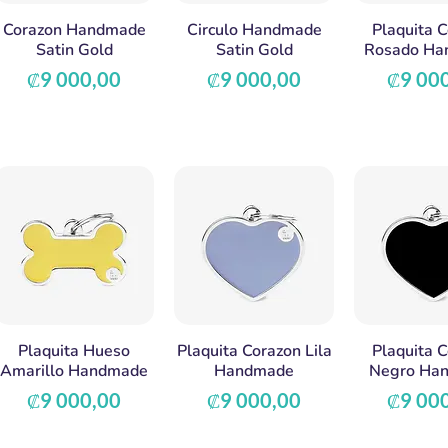
Corazon Handmade
Circulo Handmade
Plaquita 
Satin Gold
Satin Gold
Rosado Ha
Precio
Precio
Precio
₡9 000,00
₡9 000,00
₡9 00
Plaquita Hueso
Plaquita Corazon Lila
Plaquita 
Amarillo Handmade
Handmade
Negro Ha
Precio
Precio
Precio
₡9 000,00
₡9 000,00
₡9 00