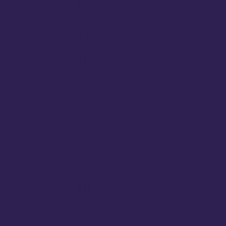
de amantes
de mascotas y
distribuidore
s de Open
Farm,
Zee.Dog,
P.L.A.Y. y My
Family en
Costa Rica