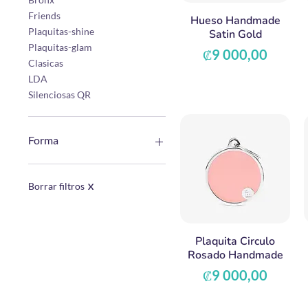
Friends
Hueso Handmade
Plaquitas-shine
Satin Gold
Plaquitas-glam
Precio
₡9 000,00
Clasicas
LDA
Silenciosas QR
Forma
Circulo
Corazon
Borrar filtros
X
Hueso
Corazon Circulo
Hueso Circulo
Plaquita Circulo
Pata Circulo
Rosado Handmade
Pata
Precio
₡9 000,00
Militar