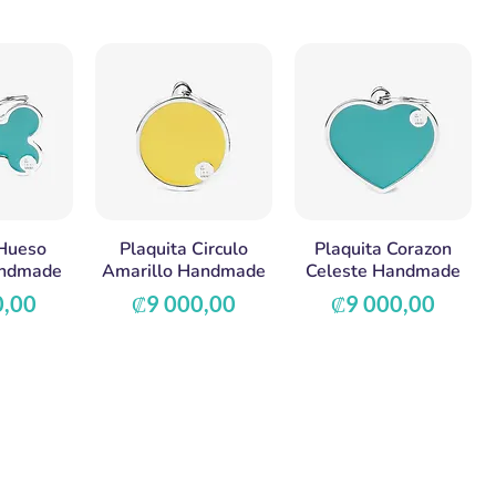
 Hueso
Plaquita Circulo
Plaquita Corazon
andmade
Amarillo Handmade
Celeste Handmade
Precio
Precio
0,00
₡9 000,00
₡9 000,00