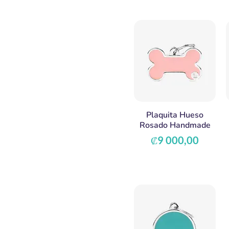
Plaquita Hueso
Rosado Handmade
Precio
₡9 000,00