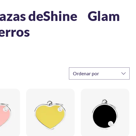
azas de
Shine
Glam
erros
Ordenar por