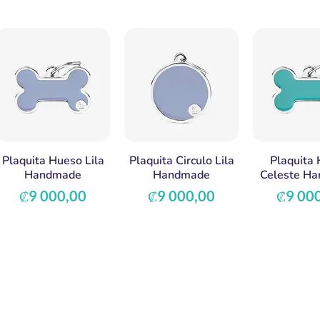
Plaquita Hueso Lila
Plaquita Circulo Lila
Plaquita
Handmade
Handmade
Celeste H
Precio
Precio
Precio
₡9 000,00
₡9 000,00
₡9 00